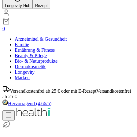
Longevity Hub
Rezept
0
Arzneimittel & Gesundheit
Familie
Ernährung & Fitness
Beauty & Pflege
Bio- & Naturprodukte
Dermokosmetik
Longevity
Marken
Versandkostenfrei ab 25 € oder mit E-Rezept
Versandkostenfrei
ab 25 €
Hervorragend
(4,66/5)