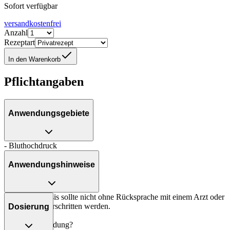
Sofort verfügbar
versandkostenfrei
Anzahl
Rezeptart
In den Warenkorb
Pflichtangaben
Anwendungsgebiete
- Bluthochdruck
Anwendungshinweise
Die Gesamtdosis sollte nicht ohne Rücksprache mit einem Arzt oder
Apotheker überschritten werden.
Dosierung
Art der Anwendung?