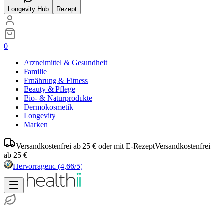
Longevity Hub
Rezept
0
Arzneimittel & Gesundheit
Familie
Ernährung & Fitness
Beauty & Pflege
Bio- & Naturprodukte
Dermokosmetik
Longevity
Marken
Versandkostenfrei ab 25 € oder mit E-Rezept
Versandkostenfrei
ab 25 €
Hervorragend
(4,66/5)