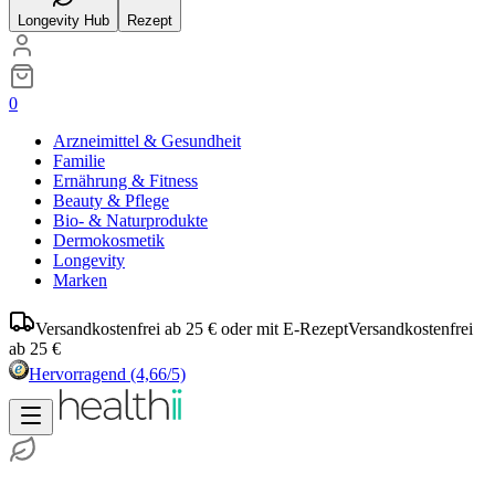
Longevity Hub
Rezept
0
Arzneimittel & Gesundheit
Familie
Ernährung & Fitness
Beauty & Pflege
Bio- & Naturprodukte
Dermokosmetik
Longevity
Marken
Versandkostenfrei ab 25 € oder mit E-Rezept
Versandkostenfrei
ab 25 €
Hervorragend
(4,66/5)