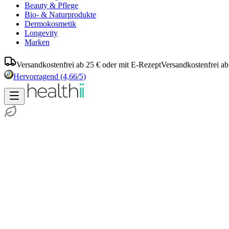
Beauty & Pflege
Bio- & Naturprodukte
Dermokosmetik
Longevity
Marken
Versandkostenfrei ab 25 € oder mit E-Rezept
Versandkostenfrei ab
Hervorragend
(4,66/5)