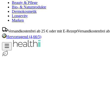
Beauty & Pflege
Bio- & Naturprodukte
Dermokosmetik
Longevity
Marken
Versandkostenfrei ab 25 € oder mit E-Rezept
Versandkostenfrei ab
Hervorragend
(4,66/5)