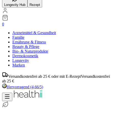
Longevity Hub
Rezept
0
Arzneimittel & Gesundheit
Familie
Ernährung & Fitness
Beauty & Pflege
Bio- & Naturprodukte
Dermokosmetik
Longevity
Marken
Versandkostenfrei ab 25 € oder mit E-Rezept
Versandkostenfrei
ab 25 €
Hervorragend
(4,66/5)