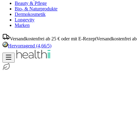
Beauty & Pflege
Bio- & Naturprodukte
Dermokosmetik
Longevity
Marken
Versandkostenfrei ab 25 € oder mit E-Rezept
Versandkostenfrei ab
Hervorragend
(4,66/5)