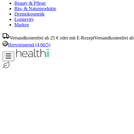
Beauty & Pflege
Bio- & Naturprodukte
Dermokosmetik
Longevity
Marken
Versandkostenfrei ab 25 € oder mit E-Rezept
Versandkostenfrei ab
Hervorragend
(4,66/5)