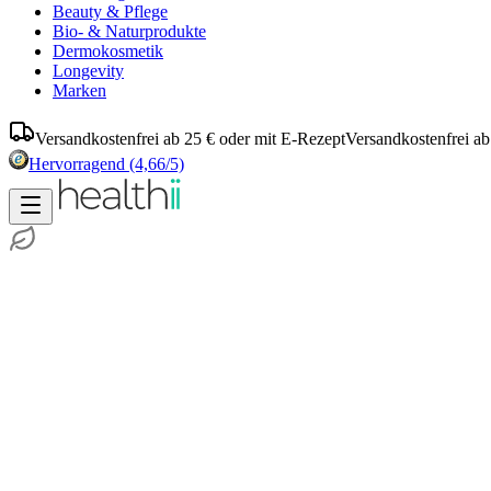
Beauty & Pflege
Bio- & Naturprodukte
Dermokosmetik
Longevity
Marken
Versandkostenfrei ab 25 € oder mit E-Rezept
Versandkostenfrei ab
Hervorragend
(4,66/5)