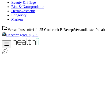
Beauty & Pflege
Bio- & Naturprodukte
Dermokosmetik
Longevity
Marken
Versandkostenfrei ab 25 € oder mit E-Rezept
Versandkostenfrei ab
Hervorragend
(4,66/5)