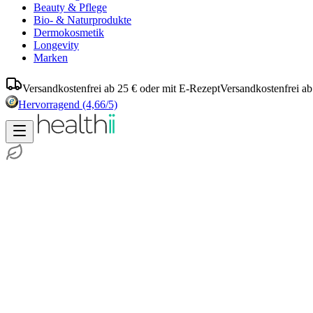
Beauty & Pflege
Bio- & Naturprodukte
Dermokosmetik
Longevity
Marken
Versandkostenfrei ab 25 € oder mit E-Rezept
Versandkostenfrei ab
Hervorragend
(4,66/5)