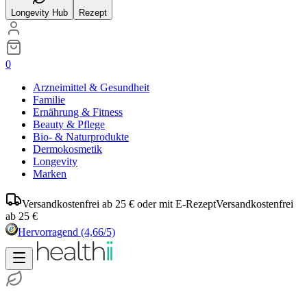
Longevity Hub
Rezept
0
Arzneimittel & Gesundheit
Familie
Ernährung & Fitness
Beauty & Pflege
Bio- & Naturprodukte
Dermokosmetik
Longevity
Marken
Versandkostenfrei ab 25 € oder mit E-Rezept
Versandkostenfrei
ab 25 €
Hervorragend
(4,66/5)