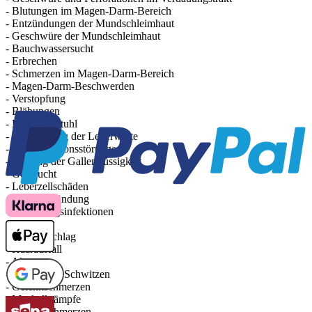
- Blutungen im Magen-Darm-Bereich
- Entzündungen der Mundschleimhaut
- Geschwüre der Mundschleimhaut
- Bauchwassersucht
- Erbrechen
- Schmerzen im Magen-Darm-Bereich
- Magen-Darm-Beschwerden
- Verstopfung
- Blähungen
- Lockerer Stuhl
- Veränderung der Leberwerte
- Leberfunktionsstörungen
- Stauung der Gallenflüssigkeit
- Gelbsucht
- Leberzellschäden
- Leberentzündung
- Gallenwegsinfektionen
- Juckreiz
- Hautausschlag
- Haarausfall
- Akne
- Vermehrtes Schwitzen
- Gelenkschmerzen
- Muskelkrämpfe
- Gliederschmerzen