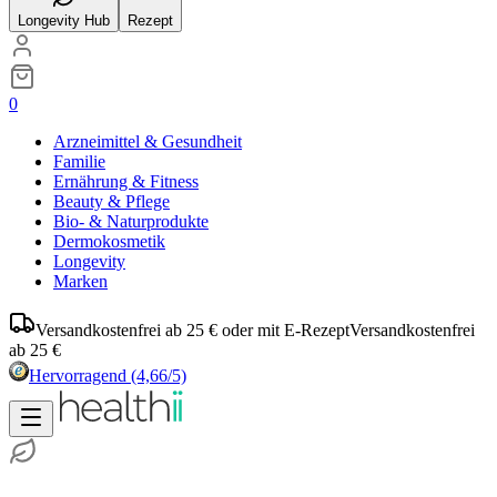
Longevity Hub
Rezept
0
Arzneimittel & Gesundheit
Familie
Ernährung & Fitness
Beauty & Pflege
Bio- & Naturprodukte
Dermokosmetik
Longevity
Marken
Versandkostenfrei ab 25 € oder mit E-Rezept
Versandkostenfrei
ab 25 €
Hervorragend
(4,66/5)