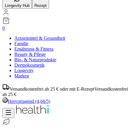
Longevity Hub
Rezept
0
Arzneimittel & Gesundheit
Familie
Ernährung & Fitness
Beauty & Pflege
Bio- & Naturprodukte
Dermokosmetik
Longevity
Marken
Versandkostenfrei ab 25 € oder mit E-Rezept
Versandkostenfrei
ab 25 €
Hervorragend
(4,66/5)