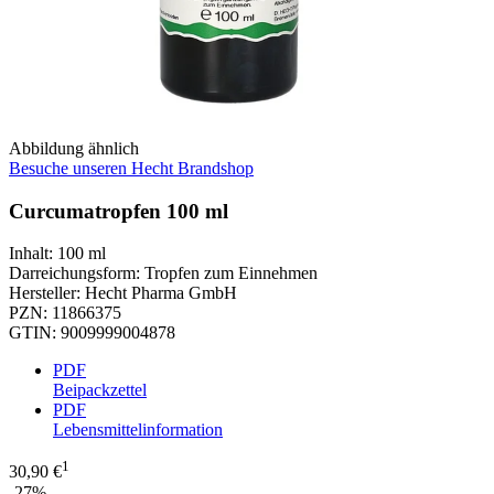
Abbildung ähnlich
Besuche unseren Hecht Brandshop
Curcumatropfen 100 ml
Inhalt
:
100 ml
Darreichungsform
:
Tropfen zum Einnehmen
Hersteller
:
Hecht Pharma GmbH
PZN
:
11866375
GTIN
:
9009999004878
PDF
Beipackzettel
PDF
Lebensmittelinformation
1
30,90 €
-27%