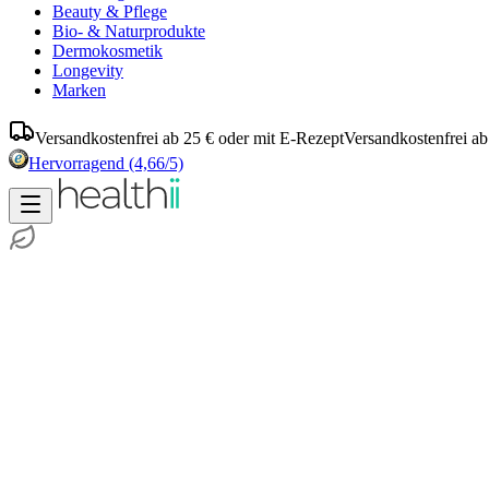
Beauty & Pflege
Bio- & Naturprodukte
Dermokosmetik
Longevity
Marken
Versandkostenfrei ab 25 € oder mit E-Rezept
Versandkostenfrei ab
Hervorragend
(4,66/5)