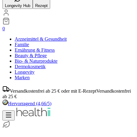
Longevity Hub
Rezept
0
Arzneimittel & Gesundheit
Familie
Ernährung & Fitness
Beauty & Pflege
Bio- & Naturprodukte
Dermokosmetik
Longevity
Marken
Versandkostenfrei ab 25 € oder mit E-Rezept
Versandkostenfrei
ab 25 €
Hervorragend
(4,66/5)