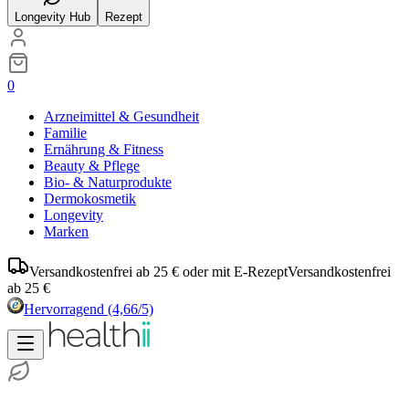
Longevity Hub
Rezept
0
Arzneimittel & Gesundheit
Familie
Ernährung & Fitness
Beauty & Pflege
Bio- & Naturprodukte
Dermokosmetik
Longevity
Marken
Versandkostenfrei ab 25 € oder mit E-Rezept
Versandkostenfrei
ab 25 €
Hervorragend
(4,66/5)