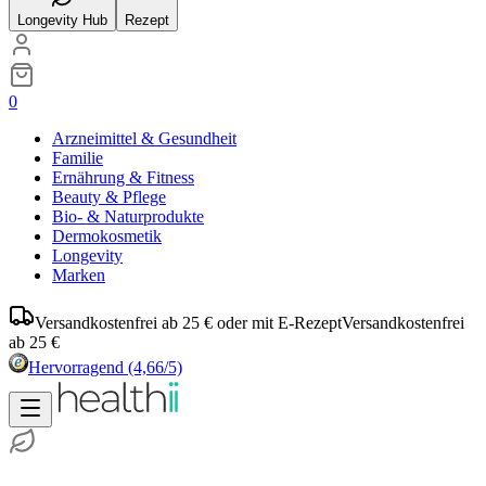
Longevity Hub
Rezept
0
Arzneimittel & Gesundheit
Familie
Ernährung & Fitness
Beauty & Pflege
Bio- & Naturprodukte
Dermokosmetik
Longevity
Marken
Versandkostenfrei ab 25 € oder mit E-Rezept
Versandkostenfrei
ab 25 €
Hervorragend
(4,66/5)