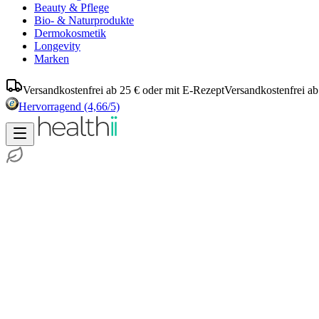
Beauty & Pflege
Bio- & Naturprodukte
Dermokosmetik
Longevity
Marken
Versandkostenfrei ab 25 € oder mit E-Rezept
Versandkostenfrei ab
Hervorragend
(4,66/5)