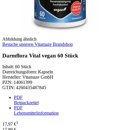
Abbildung ähnlich
Besuche unseren Vitamaze Brandshop
Darmflora Vital vegan 60 Stück
Inhalt
:
60 Stück
Darreichungsform
:
Kapseln
Hersteller
:
Vitamaze GmbH
PZN
:
14061399
GTIN
:
4260435487845
PDF
Beipackzettel
PDF
Lebensmittelinformation
1
17,97 €
17,89 €