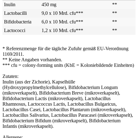
Inulin
450 mg
**
Lactobacilli
9,0 x 10 Mrd. cfu***
**
Bifidobacteria
6,0 x 10 Mrd. cfu***
**
Lactococci
1,2 x 10 Mrd. cfu***
**
* Referenzmenge für die tägliche Zufuhr gemäß EU-Verordnung
1169/2011.
** Keine Angaben vorhanden.
*** cfu = colony-forming units (KbE = Koloniebildende Einheiten)
Zutaten:
Inulin (aus der Zichorie), Kapselhülle
(Hydroxypropylmethylcellulose), Bifidobacterium Longum
(mikroverkapselt), Bifidobacterium Breve (mikroverkapselt),
Bifidobacterium Lactis (mikroverkapselt), Lactobacillus
Rhamnosus, Lactococcus Lactis, Lactobacillus Bulgaricus,
Lactobacillus Casei, Lactobacillus Plantarum (mikroverkapselt),
Lactobacillus Salivarius, Lactobacillus Paracasei (mikroverkapselt),
Bifidobacterium Bifidum (mikroverkapselt), Bifidobacterium
Infantis (mikroverkapselt).
Allergene: