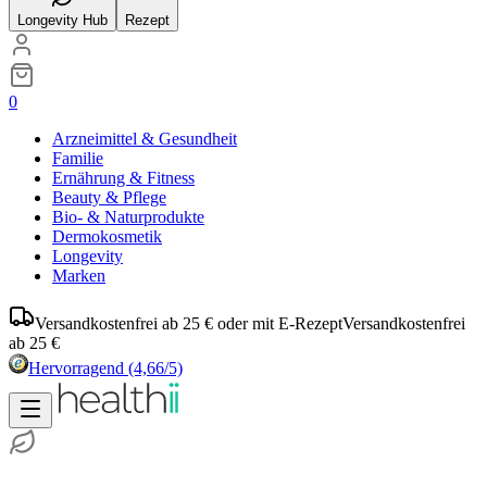
Longevity Hub
Rezept
0
Arzneimittel & Gesundheit
Familie
Ernährung & Fitness
Beauty & Pflege
Bio- & Naturprodukte
Dermokosmetik
Longevity
Marken
Versandkostenfrei ab 25 € oder mit E-Rezept
Versandkostenfrei
ab 25 €
Hervorragend
(4,66/5)