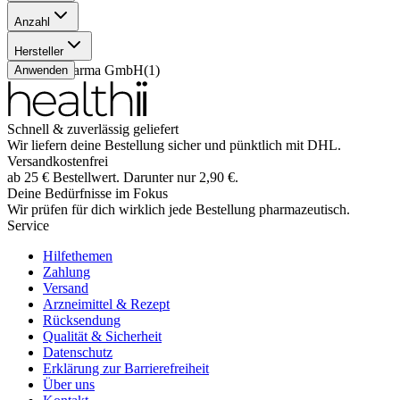
Anzahl
30 Stück
(
1
)
Hersteller
TAD Pharma GmbH
(
1
)
Anwenden
Schnell & zuverlässig geliefert
Wir liefern deine Bestellung sicher und
pünktlich
mit
DHL
.
Versandkostenfrei
ab
25
€
Bestellwert. Darunter nur
2,90
€
.
Deine Bedürfnisse im Fokus
Wir prüfen für dich wirklich
jede
Bestellung pharmazeutisch.
Service
Hilfethemen
Zahlung
Versand
Arzneimittel & Rezept
Rücksendung
Qualität & Sicherheit
Datenschutz
Erklärung zur Barrierefreiheit
Über uns