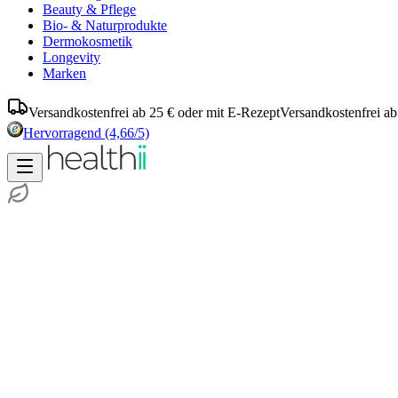
Beauty & Pflege
Bio- & Naturprodukte
Dermokosmetik
Longevity
Marken
Versandkostenfrei ab 25 € oder mit E-Rezept
Versandkostenfrei ab
Hervorragend
(4,66/5)