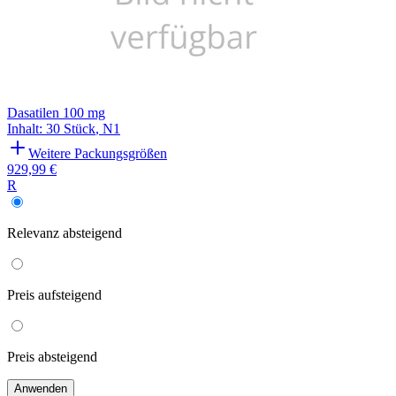
Dasatilen 100 mg
Inhalt
:
30 Stück
,
N1
Weitere Packungsgrößen
929,99 €
R
Relevanz
absteigend
Preis
aufsteigend
Preis
absteigend
Anwenden