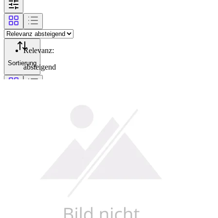
Relevanz
:
Sortierung
absteigend
Filterung