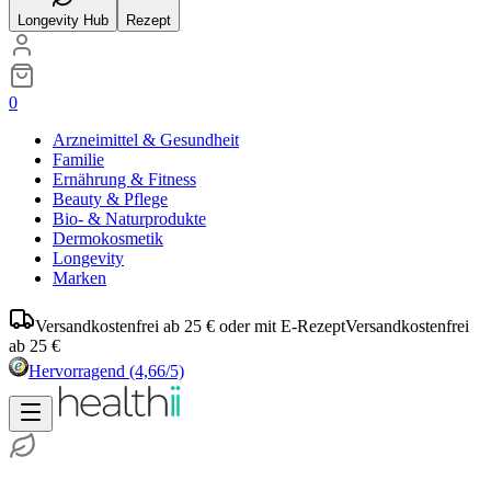
Longevity Hub
Rezept
0
Arzneimittel & Gesundheit
Familie
Ernährung & Fitness
Beauty & Pflege
Bio- & Naturprodukte
Dermokosmetik
Longevity
Marken
Versandkostenfrei ab 25 € oder mit E-Rezept
Versandkostenfrei
ab 25 €
Hervorragend
(4,66/5)