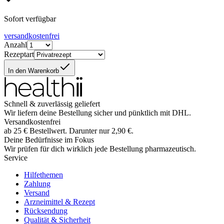
Sofort verfügbar
versandkostenfrei
Anzahl
Rezeptart
In den Warenkorb
Schnell & zuverlässig geliefert
Wir liefern deine Bestellung sicher und
pünktlich
mit
DHL
.
Versandkostenfrei
ab
25
€
Bestellwert. Darunter nur
2,90
€
.
Deine Bedürfnisse im Fokus
Wir prüfen für dich wirklich
jede
Bestellung pharmazeutisch.
Service
Hilfethemen
Zahlung
Versand
Arzneimittel & Rezept
Rücksendung
Qualität & Sicherheit