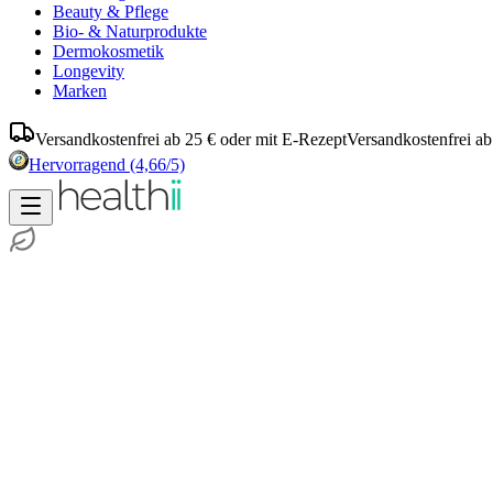
Beauty & Pflege
Bio- & Naturprodukte
Dermokosmetik
Longevity
Marken
Versandkostenfrei ab 25 € oder mit E-Rezept
Versandkostenfrei ab
Hervorragend
(4,66/5)