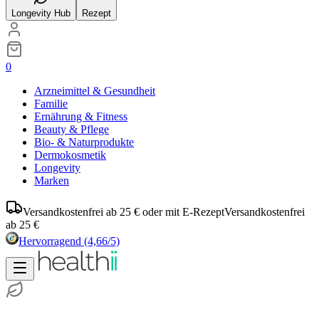
Longevity Hub
Rezept
0
Arzneimittel & Gesundheit
Familie
Ernährung & Fitness
Beauty & Pflege
Bio- & Naturprodukte
Dermokosmetik
Longevity
Marken
Versandkostenfrei ab 25 € oder mit E-Rezept
Versandkostenfrei
ab 25 €
Hervorragend
(4,66/5)