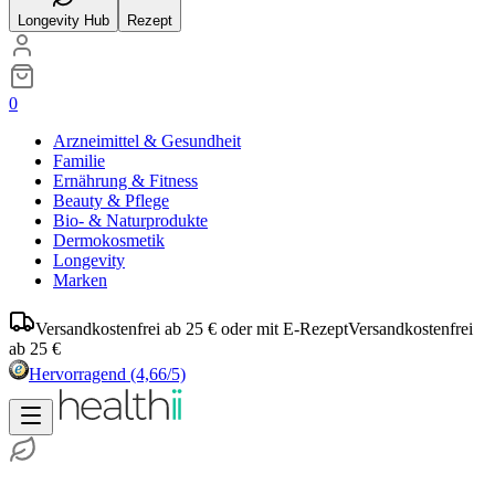
Longevity Hub
Rezept
0
Arzneimittel & Gesundheit
Familie
Ernährung & Fitness
Beauty & Pflege
Bio- & Naturprodukte
Dermokosmetik
Longevity
Marken
Versandkostenfrei ab 25 € oder mit E-Rezept
Versandkostenfrei
ab 25 €
Hervorragend
(4,66/5)