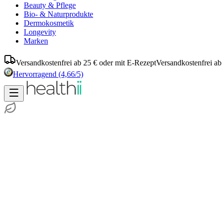
Beauty & Pflege
Bio- & Naturprodukte
Dermokosmetik
Longevity
Marken
Versandkostenfrei ab 25 € oder mit E-Rezept
Versandkostenfrei ab
Hervorragend
(4,66/5)