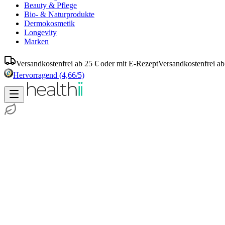
Beauty & Pflege
Bio- & Naturprodukte
Dermokosmetik
Longevity
Marken
Versandkostenfrei ab 25 € oder mit E-Rezept
Versandkostenfrei ab
Hervorragend
(4,66/5)