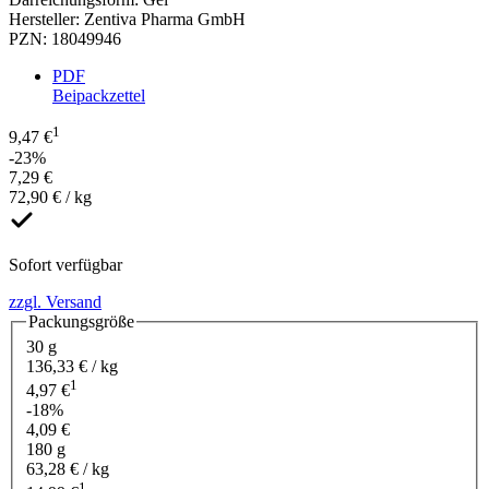
Hersteller
:
Zentiva Pharma GmbH
PZN
:
18049946
PDF
Beipackzettel
1
9,47 €
-23%
7,29 €
72,90 € / kg
Sofort verfügbar
zzgl. Versand
Packungsgröße
30 g
136,33 € / kg
1
4,97 €
-18%
4,09 €
180 g
63,28 € / kg
1