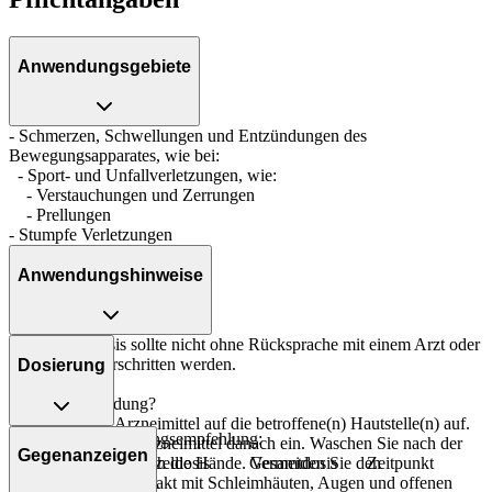
Anwendungsgebiete
- Schmerzen, Schwellungen und Entzündungen des
Bewegungsapparates, wie bei:
- Sport- und Unfallverletzungen, wie:
- Verstauchungen und Zerrungen
- Prellungen
- Stumpfe Verletzungen
Anwendungshinweise
Die Gesamtdosis sollte nicht ohne Rücksprache mit einem Arzt oder
Apotheker überschritten werden.
Dosierung
Art der Anwendung?
Tragen Sie das Arzneimittel auf die betroffene(n) Hautstelle(n) auf.
Allgemeine Dosierungsempfehlung:
Massieren Sie das Arzneimittel danach ein. Waschen Sie nach der
Gegenanzeigen
Personenkreis
Einzeldosis
Gesamtdosis
Zeitpunkt
Anwendung gründlich die Hände. Vermeiden Sie den
versehentlichen Kontakt mit Schleimhäuten, Augen und offenen
eine