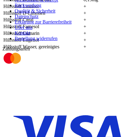
Rücksendung
Hilfsstoff Linalool
+
Qualität & Sicherheit
Hilfsstoff D-Limonen
+
Datenschutz
Hilfsstoff Citral
+
Erklärung zur Barrierefreiheit
Hilfsstoff Farnesol
+
Über uns
Kontakt
Hilfsstoff Cumarin
+
Bestellung widerrufen
Hilfsstoff Eugenol
+
Hilfsstoff Wasser, gereinigtes
+
Zahlungsarten