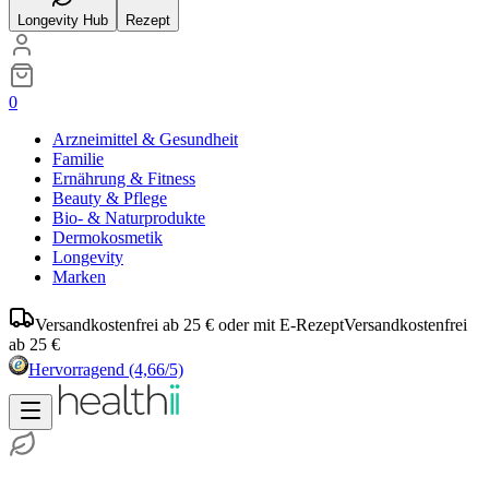
Longevity Hub
Rezept
0
Arzneimittel & Gesundheit
Familie
Ernährung & Fitness
Beauty & Pflege
Bio- & Naturprodukte
Dermokosmetik
Longevity
Marken
Versandkostenfrei ab 25 € oder mit E-Rezept
Versandkostenfrei
ab 25 €
Hervorragend
(4,66/5)