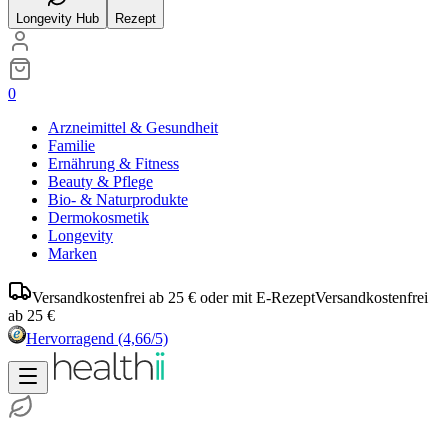
Longevity Hub
Rezept
0
Arzneimittel & Gesundheit
Familie
Ernährung & Fitness
Beauty & Pflege
Bio- & Naturprodukte
Dermokosmetik
Longevity
Marken
Versandkostenfrei ab 25 € oder mit E-Rezept
Versandkostenfrei
ab 25 €
Hervorragend
(4,66/5)