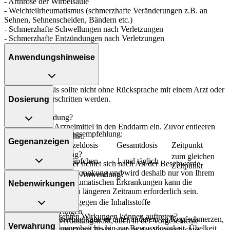
- Arthrose der Wirbelsäule
- Weichteilrheumatismus (schmerzhafte Veränderungen z.B. an
Sehnen, Sehnenscheiden, Bändern etc.)
- Schmerzhafte Schwellungen nach Verletzungen
- Schmerzhafte Entzündungen nach Verletzungen
Anwendungshinweise
Die Gesamtdosis sollte nicht ohne Rücksprache mit einem Arzt oder
Apotheker überschritten werden.
Dosierung
Art der Anwendung?
Führen Sie das Arzneimittel in den Enddarm ein. Zuvor entleeren
Allgemeine Dosierungsempfehlung:
Sie den Darm möglichst.
Gegenanzeigen
Personenkreis
Einzeldosis
Gesamtdosis
Zeitpunkt
Dauer der Anwendung?
zum gleichen
Erwachsene
1 Zäpfchen
1-mal täglich
Die Anwendungsdauer richtet sich nach Art der Beschwerde
Zeitpunkt
und/oder Dauer der Erkrankung und wird deshalb nur von Ihrem
Was spricht gegen eine Anwendung?
Arzt bestimmt. Bei rheumatischen Erkrankungen kann die
Nebenwirkungen
Anwendung über einen längeren Zeitraum erforderlich sein.
Immer:
- Überempfindlichkeit gegen die Inhaltsstoffe
Überdosierung?
- Blutbildungsstörungen
Welche unerwünschten Wirkungen können auftreten?
Bei einer Überdosierung kann es unter anderem zu Kopfschmerzen,
- Geschwüre im Verdauungstrakt, auch in der Vorgeschichte
Verwahrung
Schwindel, Benommenheit bis hin zur Bewusstlosigkeit, Übelkeit,
- Blutung im Magen-Darm-Trakt, auch in der Vorgeschichte