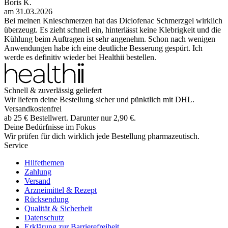
Boris K.
am
31.03.2026
Bei meinen Knieschmerzen hat das Diclofenac Schmerzgel wirklich
überzeugt. Es zieht schnell ein, hinterlässt keine Klebrigkeit und die
Kühlung beim Auftragen ist sehr angenehm. Schon nach wenigen
Anwendungen habe ich eine deutliche Besserung gespürt. Ich
werde es definitiv wieder bei Healthii bestellen.
Schnell & zuverlässig geliefert
Wir liefern deine Bestellung sicher und
pünktlich
mit
DHL
.
Versandkostenfrei
ab
25
€
Bestellwert. Darunter nur
2,90
€
.
Deine Bedürfnisse im Fokus
Wir prüfen für dich wirklich
jede
Bestellung pharmazeutisch.
Service
Hilfethemen
Zahlung
Versand
Arzneimittel & Rezept
Rücksendung
Qualität & Sicherheit
Datenschutz
Erklärung zur Barrierefreiheit