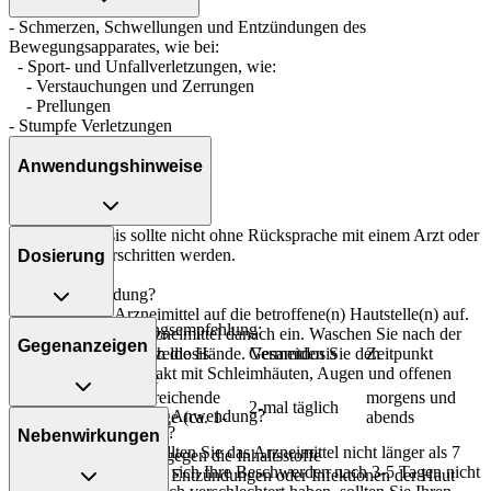
- Schmerzen, Schwellungen und Entzündungen des
Bewegungsapparates, wie bei:
- Sport- und Unfallverletzungen, wie:
- Verstauchungen und Zerrungen
- Prellungen
- Stumpfe Verletzungen
Anwendungshinweise
Die Gesamtdosis sollte nicht ohne Rücksprache mit einem Arzt oder
Apotheker überschritten werden.
Dosierung
Art der Anwendung?
Tragen Sie das Arzneimittel auf die betroffene(n) Hautstelle(n) auf.
Allgemeine Dosierungsempfehlung:
Massieren Sie das Arzneimittel danach ein. Waschen Sie nach der
Gegenanzeigen
Personenkreis
Einzeldosis
Gesamtdosis
Zeitpunkt
Anwendung gründlich die Hände. Vermeiden Sie den
versehentlichen Kontakt mit Schleimhäuten, Augen und offenen
eine
Jugendliche ab
Hautstellen.
ausreichende
morgens und
14 Jahren und
2-mal täglich
Was spricht gegen eine Anwendung?
Menge (ca. 1-
abends
Erwachsene
Dauer der Anwendung?
Nebenwirkungen
4g)
Ohne ärztlichen Rat sollten Sie das Arzneimittel nicht länger als 7
- Überempfindlichkeit gegen die Inhaltsstoffe
Tage anwenden. Wenn sich Ihre Beschwerden nach 3-5 Tagen nicht
- Offene Verletzungen, Entzündungen oder Infektionen der Haut