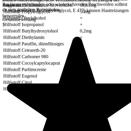
Bei länger anhaltenden oder wiederkehrenden Beschwerden solltest
entspricht Diclofenac
18,61mg
Augen und Schleimhäute hervorrufen.
du stets ärztlichen Rat einholen.
- Lösungsmittel (z.B. Propylenglycol, E 477) können Hautreizungen
Hilfsstoff Propylenglycol
50mg
hervorrufen.
Hilfsstoff Oleylalkohol
+
Gesamtbewertung
Hilfsstoff Isopropanol
+
5
Hilfsstoff Butylhydroxytoluol
0,2mg
Hilfsstoff Diethylamin
+
Hilfsstoff Paraffin, dünnflüssiges
+
Hilfsstoff Ceteareth-20
+
Hilfsstoff Carbomer 980
+
Hilfsstoff Cocoylcaprylocaprat
+
Hilfsstoff Parfümcreme
+
Hilfsstoff Eugenol
+
Hilfsstoff Citral
+
Hilfsstoff Wasser, gereinigtes
+