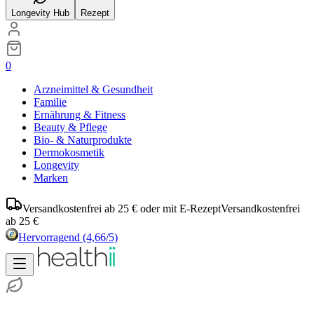
Longevity Hub
Rezept
0
Arzneimittel & Gesundheit
Familie
Ernährung & Fitness
Beauty & Pflege
Bio- & Naturprodukte
Dermokosmetik
Longevity
Marken
Versandkostenfrei ab 25 € oder mit E-Rezept
Versandkostenfrei
ab 25 €
Hervorragend
(4,66/5)