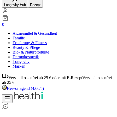
Longevity Hub
Rezept
0
Arzneimittel & Gesundheit
Familie
Ernährung & Fitness
Beauty & Pflege
Bio- & Naturprodukte
Dermokosmetik
Longevity
Marken
Versandkostenfrei ab 25 € oder mit E-Rezept
Versandkostenfrei
ab 25 €
Hervorragend
(4,66/5)