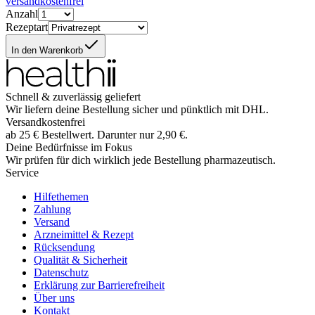
versandkostenfrei
Anzahl
Rezeptart
In den Warenkorb
Schnell & zuverlässig geliefert
Wir liefern deine Bestellung sicher und
pünktlich
mit
DHL
.
Versandkostenfrei
ab
25
€
Bestellwert. Darunter nur
2,90
€
.
Deine Bedürfnisse im Fokus
Wir prüfen für dich wirklich
jede
Bestellung pharmazeutisch.
Service
Hilfethemen
Zahlung
Versand
Arzneimittel & Rezept
Rücksendung
Qualität & Sicherheit
Datenschutz
Erklärung zur Barrierefreiheit
Über uns
Kontakt