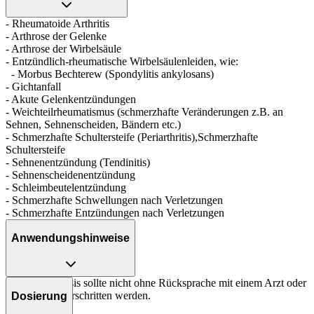
- Rheumatoide Arthritis
- Arthrose der Gelenke
- Arthrose der Wirbelsäule
- Entzündlich-rheumatische Wirbelsäulenleiden, wie:
- Morbus Bechterew (Spondylitis ankylosans)
- Gichtanfall
- Akute Gelenkentzündungen
- Weichteilrheumatismus (schmerzhafte Veränderungen z.B. an
Sehnen, Sehnenscheiden, Bändern etc.)
- Schmerzhafte Schultersteife (Periarthritis),Schmerzhafte
Schultersteife
- Sehnenentzündung (Tendinitis)
- Sehnenscheidenentzündung
- Schleimbeutelentzündung
- Schmerzhafte Schwellungen nach Verletzungen
- Schmerzhafte Entzündungen nach Verletzungen
Anwendungshinweise
Die Gesamtdosis sollte nicht ohne Rücksprache mit einem Arzt oder
Apotheker überschritten werden.
Dosierung