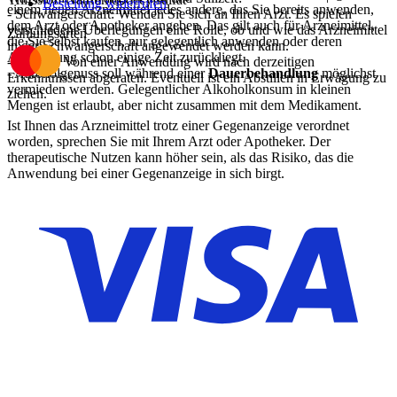
Bestellung widerrufen
einem neuen Arzneimittel jedes andere, das Sie bereits anwenden,
- Schwangerschaft: Wenden Sie sich an Ihren Arzt. Es spielen
dem Arzt oder Apotheker angeben. Das gilt auch für Arzneimittel,
verschiedene Überlegungen eine Rolle, ob und wie das Arzneimittel
Zahlungsarten
die Sie selbst kaufen, nur gelegentlich anwenden oder deren
in der Schwangerschaft angewendet werden kann.
Anwendung schon einige Zeit zurückliegt.
- Stillzeit: Von einer Anwendung wird nach derzeitigen
- Alkoholgenuss soll während einer
Dauerbehandlung
möglichst
Erkenntnissen abgeraten. Eventuell ist ein Abstillen in Erwägung zu
vermieden werden. Gelegentlicher Alkoholkonsum in kleinen
ziehen.
Mengen ist erlaubt, aber nicht zusammen mit dem Medikament.
Ist Ihnen das Arzneimittel trotz einer Gegenanzeige verordnet
worden, sprechen Sie mit Ihrem Arzt oder Apotheker. Der
therapeutische Nutzen kann höher sein, als das Risiko, das die
Anwendung bei einer Gegenanzeige in sich birgt.