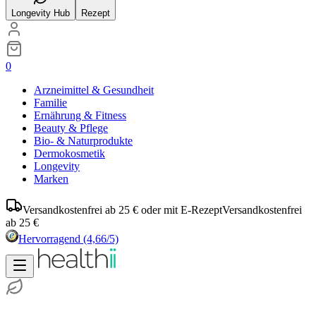
Longevity Hub
Rezept
0
Arzneimittel & Gesundheit
Familie
Ernährung & Fitness
Beauty & Pflege
Bio- & Naturprodukte
Dermokosmetik
Longevity
Marken
Versandkostenfrei ab 25 € oder mit E-Rezept
Versandkostenfrei
ab 25 €
Hervorragend
(4,66/5)