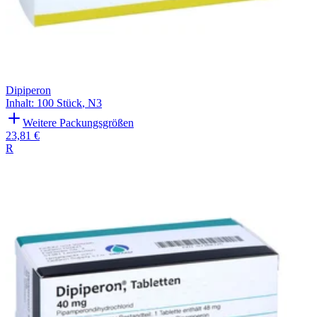
Dipiperon
Inhalt
:
100 Stück
,
N3
Weitere Packungsgrößen
23,81 €
R