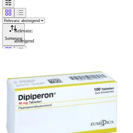
Relevanz
:
Sortierung
absteigend
Filterung