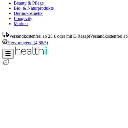
Beauty & Pflege
Bio- & Naturprodukte
Dermokosmetik
Longevity
Marken
Versandkostenfrei ab 25 € oder mit E-Rezept
Versandkostenfrei ab
Hervorragend
(4,66/5)