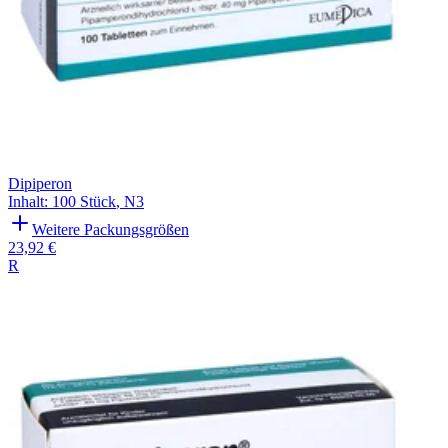
Dipiperon
Inhalt
:
100 Stück
,
N3
Weitere Packungsgrößen
23,92 €
R