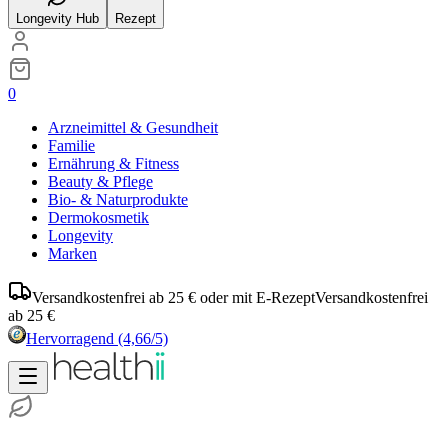
Longevity Hub
Rezept
0
Arzneimittel & Gesundheit
Familie
Ernährung & Fitness
Beauty & Pflege
Bio- & Naturprodukte
Dermokosmetik
Longevity
Marken
Versandkostenfrei ab 25 € oder mit E-Rezept
Versandkostenfrei
ab 25 €
Hervorragend
(4,66/5)