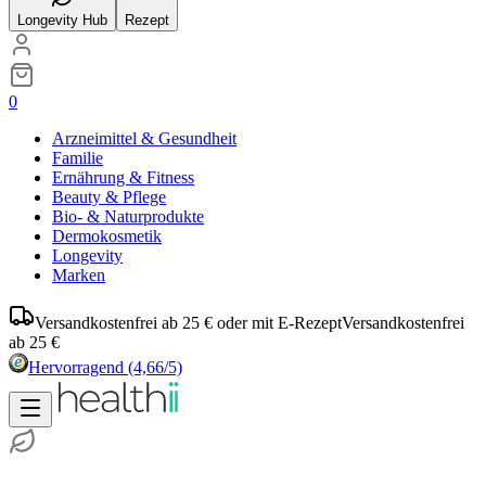
Longevity Hub
Rezept
0
Arzneimittel & Gesundheit
Familie
Ernährung & Fitness
Beauty & Pflege
Bio- & Naturprodukte
Dermokosmetik
Longevity
Marken
Versandkostenfrei ab 25 € oder mit E-Rezept
Versandkostenfrei
ab 25 €
Hervorragend
(4,66/5)