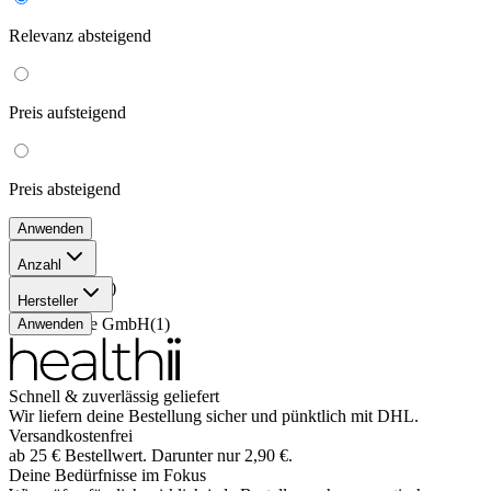
Relevanz
absteigend
Preis
aufsteigend
Preis
absteigend
Anwenden
Anzahl
100x5 ml
(
1
)
Hersteller
Pharmore GmbH
(
1
)
Anwenden
Schnell & zuverlässig geliefert
Wir liefern deine Bestellung sicher und
pünktlich
mit
DHL
.
Versandkostenfrei
ab
25
€
Bestellwert. Darunter nur
2,90
€
.
Deine Bedürfnisse im Fokus