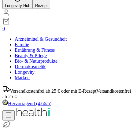
Longevity Hub
Rezept
0
Arzneimittel & Gesundheit
Familie
Ernährung & Fitness
Beauty & Pflege
Bio- & Naturprodukte
Dermokosmetik
Longevity
Marken
Versandkostenfrei ab 25 € oder mit E-Rezept
Versandkostenfrei
ab 25 €
Hervorragend
(4,66/5)