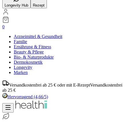
Longevity Hub
Rezept
0
Arzneimittel & Gesundheit
Familie
Ernährung & Fitness
Beauty & Pflege
Bio- & Naturprodukte
Dermokosmetik
Longevity
Marken
Versandkostenfrei ab 25 € oder mit E-Rezept
Versandkostenfrei
ab 25 €
Hervorragend
(4,66/5)