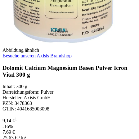
Abbildung ähnlich
Besuche unseren Axisis Brandshop
Dolomit Calcium Magnesium Basen Pulver Icron
Vital 300 g
Inhalt
:
300 g
Darreichungsform
:
Pulver
Hersteller
:
Axisis GmbH
PZN
:
3478363
GTIN
:
4041685003098
1
9,14 €
-16%
7,69 €
25,63 € / kg