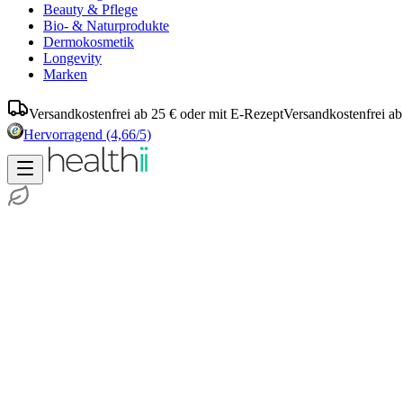
Beauty & Pflege
Bio- & Naturprodukte
Dermokosmetik
Longevity
Marken
Versandkostenfrei ab 25 € oder mit E-Rezept
Versandkostenfrei ab
Hervorragend
(4,66/5)