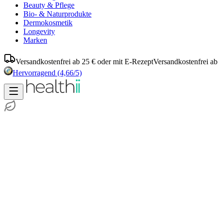
Beauty & Pflege
Bio- & Naturprodukte
Dermokosmetik
Longevity
Marken
Versandkostenfrei ab 25 € oder mit E-Rezept
Versandkostenfrei ab
Hervorragend
(4,66/5)