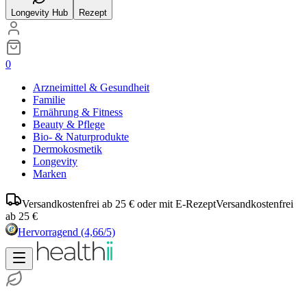
Longevity Hub
Rezept
0
Arzneimittel & Gesundheit
Familie
Ernährung & Fitness
Beauty & Pflege
Bio- & Naturprodukte
Dermokosmetik
Longevity
Marken
Versandkostenfrei ab 25 € oder mit E-Rezept
Versandkostenfrei
ab 25 €
Hervorragend
(4,66/5)