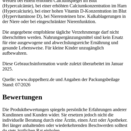
werden bei einem erhöhten Calciumspiegel im Blut
(Hypercalcämie), bei einer erhöhten Calciumkonzentration im Harn
(Hypercalciurie), bei einer hohen Vitamin D-Konzentration im Blut
(Hypervitaminose D), bei Nierensteinen bzw. Kalkablagerungen in
der Niere oder bei eingeschränkter Nierenfunktion.
Die angegebene empfohlene tägliche Verzehrsmenge darf nicht
überschritten werden. Nahrungsergänzungsmittel sind kein Ersatz
für eine ausgewogene und abwechslungsreiche Ernährung und
gesunde Lebensweise. Für kleine Kinder unzugänglich
aufbewahren.
Diese Gebrauchsinformation wurde zuletzt überarbeitet im Januar
2025.
Quelle: www.doppelherz.de und Angaben der Packungsbeilage
Stand: 07/2026
Bewertungen
Die Produktbewertungen spiegeln persönliche Erfahrungen anderer
Kundinnen und Kunden wider. Sie ersetzen jedoch nicht die
individuelle Beratung durch eine Ärztin, einen Arzt oder Apotheker.
Bei länger anhaltenden oder wiederkehrenden Beschwerden solltest
du stets ärztlichen Rat einholen.