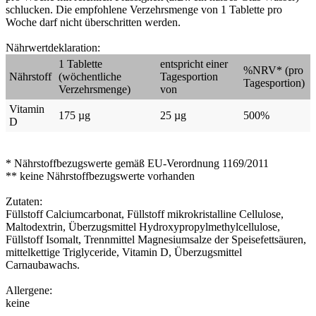
schlucken. Die empfohlene Verzehrsmenge von 1 Tablette pro
Woche darf nicht überschritten werden.
Nährwertdeklaration:
1 Tablette
entspricht einer
%NRV* (pro
Nährstoff
(wöchentliche
Tagesportion
Tagesportion)
Verzehrsmenge)
von
Vitamin
175 µg
25 µg
500%
D
* Nährstoffbezugswerte gemäß EU-Verordnung 1169/2011
** keine Nährstoffbezugswerte vorhanden
Zutaten:
Füllstoff Calciumcarbonat, Füllstoff mikrokristalline Cellulose,
Maltodextrin, Überzugsmittel Hydroxypropylmethylcellulose,
Füllstoff Isomalt, Trennmittel Magnesiumsalze der Speisefettsäuren,
mittelkettige Triglyceride, Vitamin D, Überzugsmittel
Carnaubawachs.
Allergene:
keine