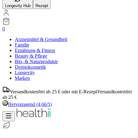
Longevity Hub
Rezept
0
Arzneimittel & Gesundheit
Familie
Ernährung & Fitness
Beauty & Pflege
Bio- & Naturprodukte
Dermokosmetik
Longevity
Marken
Versandkostenfrei ab 25 € oder mit E-Rezept
Versandkostenfrei
ab 25 €
Hervorragend
(4,66/5)