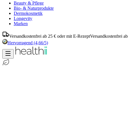
Beauty & Pflege
Bio- & Naturprodukte
Dermokosmetik
Longevity
Marken
Versandkostenfrei ab 25 € oder mit E-Rezept
Versandkostenfrei ab
Hervorragend
(4,66/5)