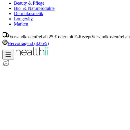
Beauty & Pflege
Bio- & Naturprodukte
Dermokosmetik
Longevity
Marken
Versandkostenfrei ab 25 € oder mit E-Rezept
Versandkostenfrei ab
Hervorragend
(4,66/5)