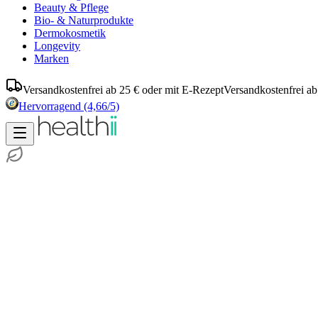
Beauty & Pflege
Bio- & Naturprodukte
Dermokosmetik
Longevity
Marken
Versandkostenfrei ab 25 € oder mit E-Rezept
Versandkostenfrei ab
Hervorragend
(4,66/5)