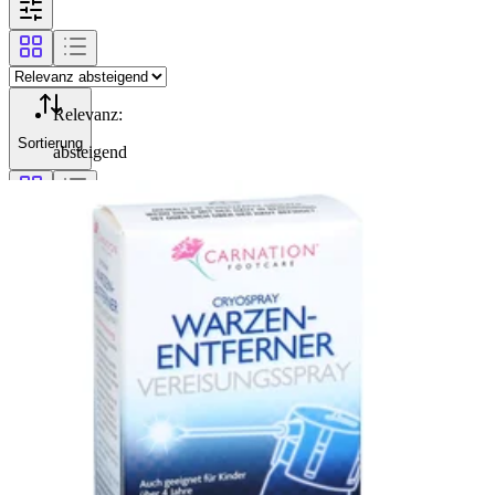
Relevanz
:
Sortierung
absteigend
Filterung