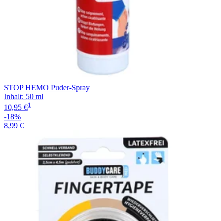
STOP HEMO Puder-Spray
Inhalt
:
50 ml
1
10,95 €
-18%
8,99 €