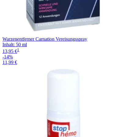
Warzenentferner Carnation Vereisungsspray
Inhalt
:
50 ml
1
13,95 €
-14%
11,99 €