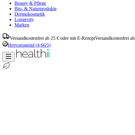
Beauty & Pflege
Bio- & Naturprodukte
Dermokosmetik
Longevity
Marken
Versandkostenfrei ab 25 € oder mit E-Rezept
Versandkostenfrei ab
Hervorragend
(4,66/5)