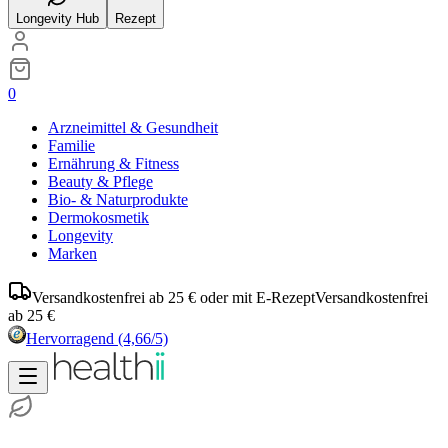
Longevity Hub
Rezept
0
Arzneimittel & Gesundheit
Familie
Ernährung & Fitness
Beauty & Pflege
Bio- & Naturprodukte
Dermokosmetik
Longevity
Marken
Versandkostenfrei ab 25 € oder mit E-Rezept
Versandkostenfrei
ab 25 €
Hervorragend
(4,66/5)