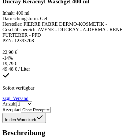
Ducray Keracnyl Waschgel 400 ml
Inhalt
:
400 ml
Darreichungsform
:
Gel
Hersteller
:
PIERRE FABRE DERMO-KOSMETIK -
Geschäftsbereich: AVENE - DUCRAY - A-DERMA - RENE
FURTERER - PFD
PZN
:
12393708
1
22,90 €
-14%
19,79 €
49,48 € / Liter
Sofort verfügbar
zzgl. Versand
Anzahl
Rezeptart
In den Warenkorb
Beschreibung