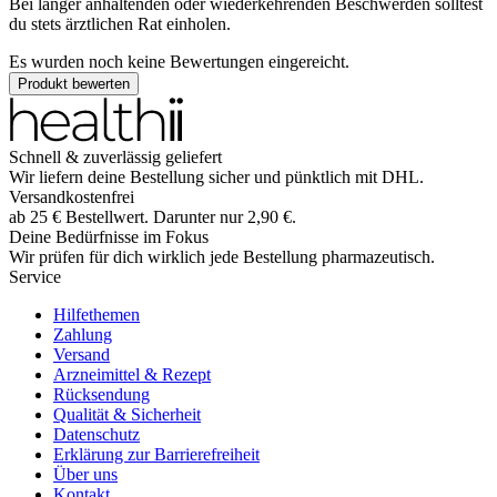
Bei länger anhaltenden oder wiederkehrenden Beschwerden solltest
du stets ärztlichen Rat einholen.
Es wurden noch keine Bewertungen eingereicht.
Produkt bewerten
Schnell & zuverlässig geliefert
Wir liefern deine Bestellung sicher und
pünktlich
mit
DHL
.
Versandkostenfrei
ab
25
€
Bestellwert. Darunter nur
2,90
€
.
Deine Bedürfnisse im Fokus
Wir prüfen für dich wirklich
jede
Bestellung pharmazeutisch.
Service
Hilfethemen
Zahlung
Versand
Arzneimittel & Rezept
Rücksendung
Qualität & Sicherheit
Datenschutz
Erklärung zur Barrierefreiheit
Über uns
Kontakt