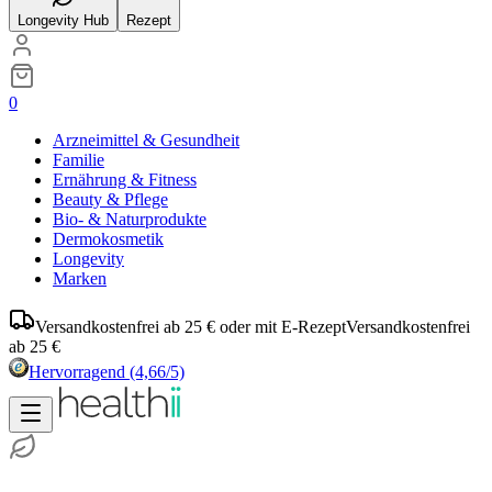
Longevity Hub
Rezept
0
Arzneimittel & Gesundheit
Familie
Ernährung & Fitness
Beauty & Pflege
Bio- & Naturprodukte
Dermokosmetik
Longevity
Marken
Versandkostenfrei ab 25 € oder mit E-Rezept
Versandkostenfrei
ab 25 €
Hervorragend
(4,66/5)