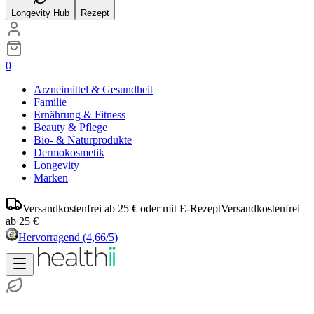
Longevity Hub
Rezept
0
Arzneimittel & Gesundheit
Familie
Ernährung & Fitness
Beauty & Pflege
Bio- & Naturprodukte
Dermokosmetik
Longevity
Marken
Versandkostenfrei ab 25 € oder mit E-Rezept
Versandkostenfrei
ab 25 €
Hervorragend
(4,66/5)