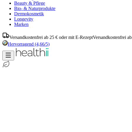
Beauty & Pflege
Bio- & Naturprodukte
Dermokosmetik
Longevity
Marken
Versandkostenfrei ab 25 € oder mit E-Rezept
Versandkostenfrei ab
Hervorragend
(4,66/5)