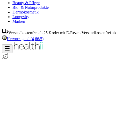
Beauty & Pflege
Bio- & Naturprodukte
Dermokosmetik
Longevity
Marken
Versandkostenfrei ab 25 € oder mit E-Rezept
Versandkostenfrei ab
Hervorragend
(4,66/5)